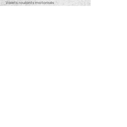
Volets roulants motorisés
Personnalisation des couleurs
possibles pour :
Menuiseries
Enduit
Constructeur de Maisons
Individuelles
03 86 71 04 54 - www.amis-bat.fr
Contactez-nous
© 2023 Amis Bâtisseurs
Politiques de confidentialité
-
Mentions légales