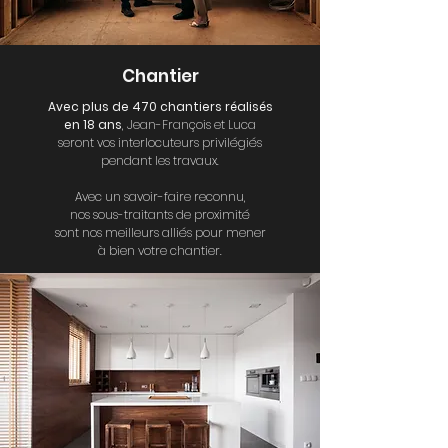
Chantier
Avec plus de 470 chantiers réalisés
en 18 ans
, Jean-François et Luca
seront
vos interlocuteurs privilégiés
pendant les travaux.
Avec un savoir-faire reconnu,
nos sous-traitants de proximité
sont nos meilleurs alliés pour mener
à bien votre chantier.