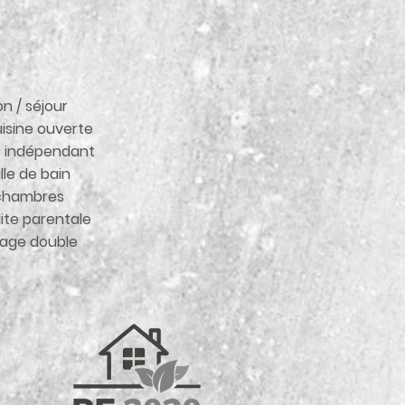
on / séjour
isine ouverte
 indépendant
lle de bain
chambres
ite parentale
rage double