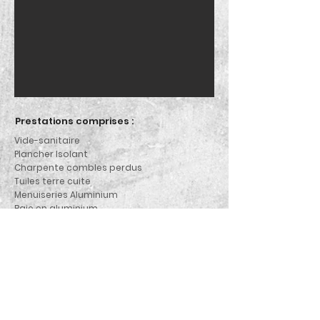
Prestations comprises :
Vide-sanitaire
Plancher Isolant
Charpente combles perdus
Tuiles terre cuite
Menuiseries Aluminium
Baie en aluminium
Volets roulants motorisés
Personnalisation des couleurs possibles
pour :
Toiture
Menuiseries
Enduit