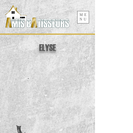
ME
NU
ELYSE