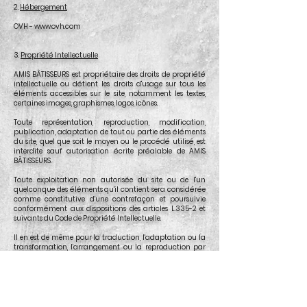
2.
Hébergement
OVH -
www.ovh.com
3.
Propriété Intellectuelle
AMIS BÂTISSEURS est propriétaire des droits de propriété
intellectuelle ou détient les droits d'usage sur tous les
éléments accessibles sur le site, notamment les textes,
certaines images, graphismes, logos, icônes.
Toute représentation, reproduction, modification,
publication, adaptation de tout ou partie des éléments
du site, quel que soit le moyen ou le procédé utilisé, est
interdite sauf autorisation écrite préalable de AMIS
BÂTISSEURS.
Toute exploitation non autorisée du site ou de l'un
quelconque des éléments qu'il contient sera considérée
comme constitutive d'une contrefaçon et poursuivie
conformément aux dispositions des articles L.335-2 et
suivants du Code de Propriété Intellectuelle.
Il en est de même pour la traduction, l'adaptation ou la
transformation, l'arrangement ou la reproduction par
un art ou un procédé quelconque (hors conditions
prévues par l'article L122-5 du code de la propriété
intellectuelle).
Toutes les marques citées sont la propriété de leurs
détenteurs respectifs.