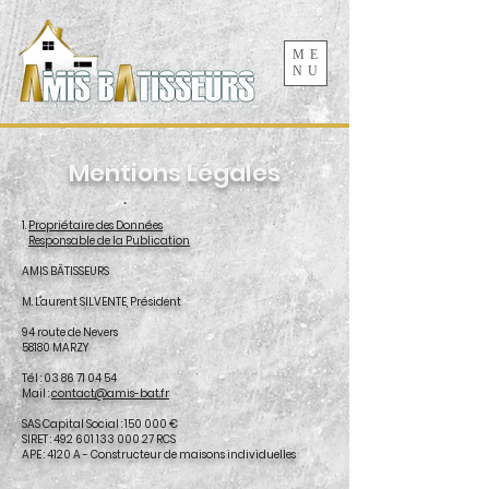
ME
NU
Mentions Légales
1.
Propriétaire des Données
Responsable de la Publication
AMIS BÂTISSEURS
M. Laurent SILVENTE, Président
94 route de Nevers
58180 MARZY
Tél :
03 86 71 04 54
Mail :
contact@amis-bat.fr
SAS Capital Social : 150 000 €
SIRET :
492 601 133 000 27
RCS
APE : 4120 A - Constructeur de maisons individuelles