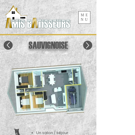
ME
NU
SAUVIGNOISE
Un salon / séjour