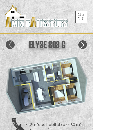
ME
NU
ELYSE 803 G
Surface habitable ≃ 80 m²