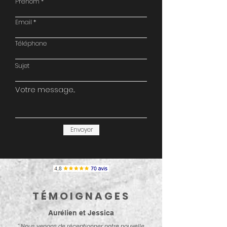
Prénom
Email
Téléphone
Sujet
Votre message...
Envoyer
TÉMOIGNAGES
Aurélien et Jessica
" Nous venons de réceptionner notre nouvelle